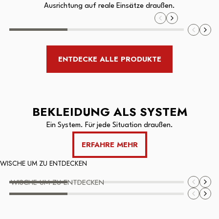
Ausrichtung auf reale Einsätze draußen.
Slide
1
of
3
ENTDECKE ALLE PRODUKTE
BEKLEIDUNG ALS SYSTEM
Ein System. Für jede Situation draußen.
ERFAHRE MEHR
Slide
WISCHE UM ZU ENTDECKEN
1
of
3
WISCHE UM ZU ENTDECKEN