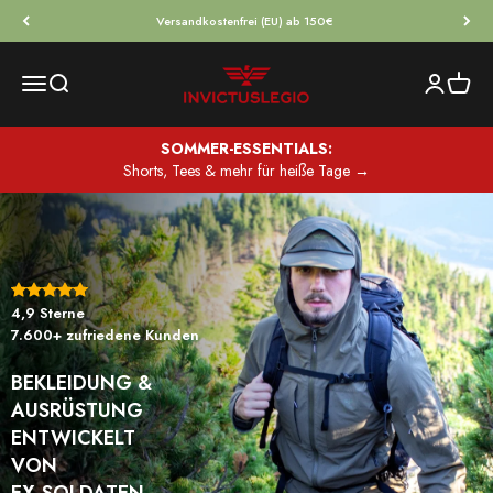
Zum Inhalt springen
Versandkostenfrei (EU) ab 150€
INVICTUSLEGIO
Menü
Suche
Anmelden
Waren
SOMMER-ESSENTIALS:
Shorts, Tees & mehr für heiße Tage →
4,9 Sterne
7.600+ zufriedene Kunden
BEKLEIDUNG &
AUSRÜSTUNG
ENTWICKELT
VON
EX-SOLDATEN